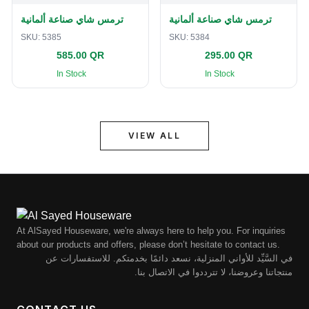
ترمس شاي صناعة ألمانية
ترمس شاي صناعة ألمانية
SKU:
5385
SKU:
5384
585.00 QR
295.00 QR
In Stock
In Stock
VIEW ALL
At AlSayed Houseware, we're always here to help you. For inquiries
about our products and offers, please don’t hesitate to contact us.
في السَّيِّد للأواني المنزلية، نسعد دائمًا بخدمتكم. للاستفسارات عن
منتجاتنا وعروضنا، لا تترددوا في الاتصال بنا.