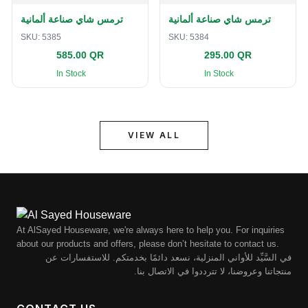
ترمس شاي صناعة ألمانية
ترمس شاي صناعة ألمانية
SKU:
5385
SKU:
5384
585.00 QR
295.00 QR
In Stock
In Stock
VIEW ALL
At AlSayed Houseware, we're always here to help you. For inquiries
about our products and offers, please don’t hesitate to contact us.
في السَّيِّد للأواني المنزلية، نسعد دائمًا بخدمتكم. للاستفسارات عن
منتجاتنا وعروضنا، لا تترددوا في الاتصال بنا.