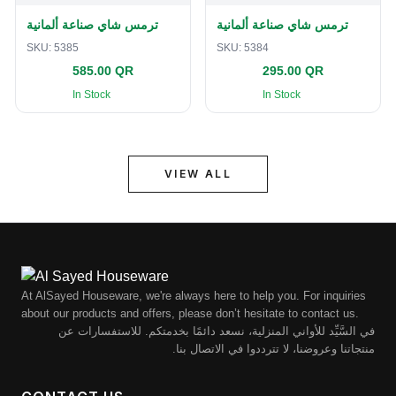
ترمس شاي صناعة ألمانية
ترمس شاي صناعة ألمانية
SKU:
5385
SKU:
5384
585.00 QR
295.00 QR
In Stock
In Stock
VIEW ALL
At AlSayed Houseware, we're always here to help you. For inquiries
about our products and offers, please don’t hesitate to contact us.
في السَّيِّد للأواني المنزلية، نسعد دائمًا بخدمتكم. للاستفسارات عن
منتجاتنا وعروضنا، لا تترددوا في الاتصال بنا.