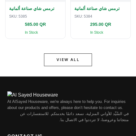
ترمس شاي صناعة ألمانية
ترمس شاي صناعة ألمانية
SKU:
5385
SKU:
5384
585.00 QR
295.00 QR
In Stock
In Stock
VIEW ALL
At AlSayed Houseware, we're always here to help you. For inquiries
about our products and offers, please don’t hesitate to contact us.
في السَّيِّد للأواني المنزلية، نسعد دائمًا بخدمتكم. للاستفسارات عن
منتجاتنا وعروضنا، لا تترددوا في الاتصال بنا.