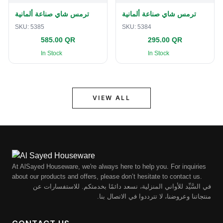
ترمس شاي صناعة ألمانية
ترمس شاي صناعة ألمانية
SKU:
5385
SKU:
5384
585.00 QR
295.00 QR
In Stock
In Stock
VIEW ALL
At AlSayed Houseware, we're always here to help you. For inquiries
about our products and offers, please don’t hesitate to contact us.
في السَّيِّد للأواني المنزلية، نسعد دائمًا بخدمتكم. للاستفسارات عن
منتجاتنا وعروضنا، لا تترددوا في الاتصال بنا.