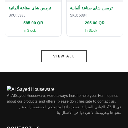
ترمس شاي صناعة ألمانية
ترمس شاي صناعة ألمانية
SKU:
5385
SKU:
5384
585.00 QR
295.00 QR
In Stock
In Stock
VIEW ALL
At AlSayed Houseware, we're always here to help you. For inquiries
about our products and offers, please don’t hesitate to contact us.
في السَّيِّد للأواني المنزلية، نسعد دائمًا بخدمتكم. للاستفسارات عن
منتجاتنا وعروضنا، لا تترددوا في الاتصال بنا.