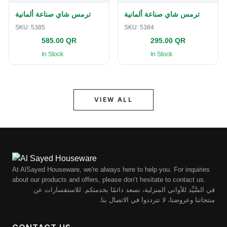
ترمس شاي صناعة ألمانية
ترمس شاي صناعة ألمانية
SKU:
5385
SKU:
5384
585.00 QR
295.00 QR
In Stock
In Stock
VIEW ALL
At AlSayed Houseware, we're always here to help you. For inquiries
about our products and offers, please don’t hesitate to contact us.
في السَّيِّد للأواني المنزلية، نسعد دائمًا بخدمتكم. للاستفسارات عن
منتجاتنا وعروضنا، لا تترددوا في الاتصال بنا.