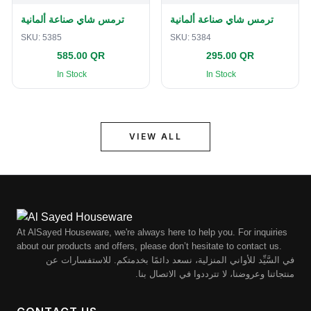
ترمس شاي صناعة ألمانية
ترمس شاي صناعة ألمانية
SKU:
5385
SKU:
5384
585.00 QR
295.00 QR
In Stock
In Stock
VIEW ALL
At AlSayed Houseware, we're always here to help you. For inquiries
about our products and offers, please don’t hesitate to contact us.
في السَّيِّد للأواني المنزلية، نسعد دائمًا بخدمتكم. للاستفسارات عن
منتجاتنا وعروضنا، لا تترددوا في الاتصال بنا.