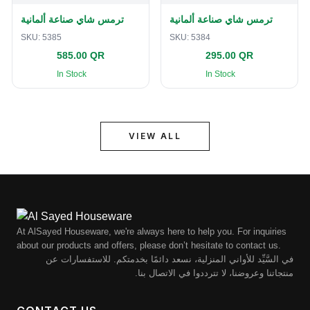
ترمس شاي صناعة ألمانية
ترمس شاي صناعة ألمانية
SKU:
5385
SKU:
5384
585.00 QR
295.00 QR
In Stock
In Stock
VIEW ALL
At AlSayed Houseware, we're always here to help you. For inquiries
about our products and offers, please don’t hesitate to contact us.
في السَّيِّد للأواني المنزلية، نسعد دائمًا بخدمتكم. للاستفسارات عن
منتجاتنا وعروضنا، لا تترددوا في الاتصال بنا.