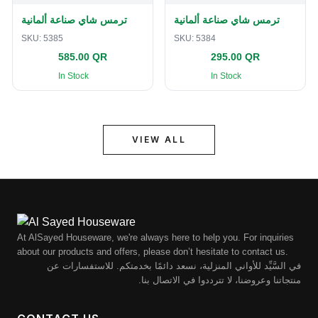
ترمس شاي صناعة ألمانية
ترمس شاي صناعة ألمانية
SKU:
5385
SKU:
5384
585.00 QR
295.00 QR
In Stock
In Stock
VIEW ALL
At AlSayed Houseware, we're always here to help you. For inquiries
about our products and offers, please don’t hesitate to contact us.
في السَّيِّد للأواني المنزلية، نسعد دائمًا بخدمتكم. للاستفسارات عن
منتجاتنا وعروضنا، لا تترددوا في الاتصال بنا.