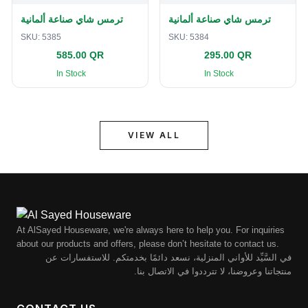
ترمس شاي صناعة ألمانية
ترمس شاي صناعة ألمانية
SKU:
5385
SKU:
5384
585.00 QR
295.00 QR
In Stock
In Stock
VIEW ALL
At AlSayed Houseware, we're always here to help you. For inquiries
about our products and offers, please don’t hesitate to contact us.
في السَّيِّد للأواني المنزلية، نسعد دائمًا بخدمتكم. للاستفسارات عن
منتجاتنا وعروضنا، لا تترددوا في الاتصال بنا.