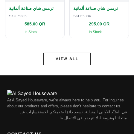
ترمس شاي صناعة ألمانية
ترمس شاي صناعة ألمانية
SKU:
5385
SKU:
5384
585.00 QR
295.00 QR
In Stock
In Stock
VIEW ALL
At AlSayed Houseware, we're always here to help you. For inquiries
about our products and offers, please don’t hesitate to contact us.
في السَّيِّد للأواني المنزلية، نسعد دائمًا بخدمتكم. للاستفسارات عن
منتجاتنا وعروضنا، لا تترددوا في الاتصال بنا.