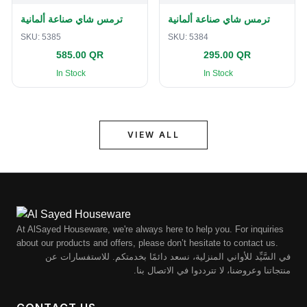
ترمس شاي صناعة ألمانية
ترمس شاي صناعة ألمانية
SKU:
5385
SKU:
5384
585.00 QR
295.00 QR
In Stock
In Stock
VIEW ALL
At AlSayed Houseware, we're always here to help you. For inquiries
about our products and offers, please don’t hesitate to contact us.
في السَّيِّد للأواني المنزلية، نسعد دائمًا بخدمتكم. للاستفسارات عن
منتجاتنا وعروضنا، لا تترددوا في الاتصال بنا.