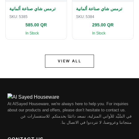
ترمس شاي صناعة ألمانية
ترمس شاي صناعة ألمانية
SKU:
5385
SKU:
5384
585.00 QR
295.00 QR
In Stock
In Stock
VIEW ALL
At AlSayed Houseware, we're always here to help you. For inquiries
about our products and offers, please don’t hesitate to contact us.
في السَّيِّد للأواني المنزلية، نسعد دائمًا بخدمتكم. للاستفسارات عن
منتجاتنا وعروضنا، لا تترددوا في الاتصال بنا.