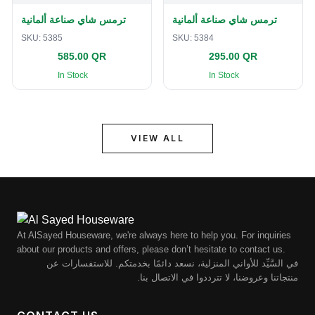
ترمس شاي صناعة ألمانية
ترمس شاي صناعة ألمانية
SKU:
5385
SKU:
5384
585.00 QR
295.00 QR
In Stock
In Stock
VIEW ALL
At AlSayed Houseware, we're always here to help you. For inquiries
about our products and offers, please don’t hesitate to contact us.
في السَّيِّد للأواني المنزلية، نسعد دائمًا بخدمتكم. للاستفسارات عن
منتجاتنا وعروضنا، لا تترددوا في الاتصال بنا.