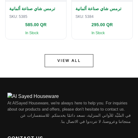
ترمس شاي صناعة ألمانية
ترمس شاي صناعة ألمانية
SKU:
5385
SKU:
5384
585.00 QR
295.00 QR
In Stock
In Stock
VIEW ALL
At AlSayed Houseware, we're always here to help you. For inquiries
about our products and offers, please don’t hesitate to contact us.
في السَّيِّد للأواني المنزلية، نسعد دائمًا بخدمتكم. للاستفسارات عن
منتجاتنا وعروضنا، لا تترددوا في الاتصال بنا.