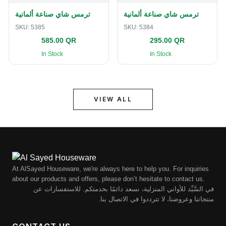
ترمس شاي صناعة ألمانية
ترمس شاي صناعة ألمانية
SKU:
5385
SKU:
5384
585.00 QR
295.00 QR
In Stock
In Stock
VIEW ALL
At AlSayed Houseware, we're always here to help you. For inquiries
about our products and offers, please don’t hesitate to contact us.
في السَّيِّد للأواني المنزلية، نسعد دائمًا بخدمتكم. للاستفسارات عن
منتجاتنا وعروضنا، لا تترددوا في الاتصال بنا.