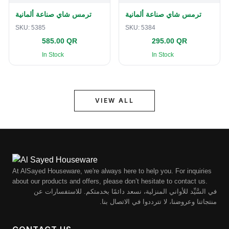
ترمس شاي صناعة ألمانية
ترمس شاي صناعة ألمانية
SKU:
5385
SKU:
5384
585.00 QR
295.00 QR
In Stock
In Stock
VIEW ALL
At AlSayed Houseware, we're always here to help you. For inquiries
about our products and offers, please don’t hesitate to contact us.
في السَّيِّد للأواني المنزلية، نسعد دائمًا بخدمتكم. للاستفسارات عن
منتجاتنا وعروضنا، لا تترددوا في الاتصال بنا.