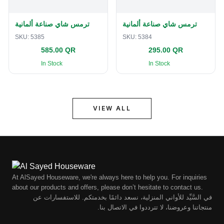
ترمس شاي صناعة ألمانية
ترمس شاي صناعة ألمانية
SKU:
5385
SKU:
5384
585.00 QR
295.00 QR
In Stock
In Stock
VIEW ALL
At AlSayed Houseware, we're always here to help you. For inquiries
about our products and offers, please don’t hesitate to contact us.
في السَّيِّد للأواني المنزلية، نسعد دائمًا بخدمتكم. للاستفسارات عن
منتجاتنا وعروضنا، لا تترددوا في الاتصال بنا.