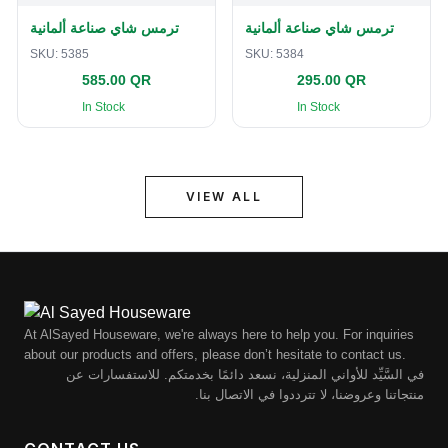
ترمس شاي صناعة ألمانية
ترمس شاي صناعة ألمانية
SKU:
5385
SKU:
5384
585.00 QR
295.00 QR
In Stock
In Stock
VIEW ALL
At AlSayed Houseware, we're always here to help you. For inquiries
about our products and offers, please don’t hesitate to contact us.
في السَّيِّد للأواني المنزلية، نسعد دائمًا بخدمتكم. للاستفسارات عن
منتجاتنا وعروضنا، لا تترددوا في الاتصال بنا.