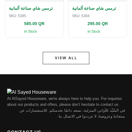
ترمس شاي صناعة ألمانية
ترمس شاي صناعة ألمانية
SKU:
5385
SKU:
5384
585.00 QR
295.00 QR
In Stock
In Stock
VIEW ALL
At AlSayed Houseware, we're always here to help you. For inquiries
about our products and offers, please don’t hesitate to contact us.
في السَّيِّد للأواني المنزلية، نسعد دائمًا بخدمتكم. للاستفسارات عن
منتجاتنا وعروضنا، لا تترددوا في الاتصال بنا.