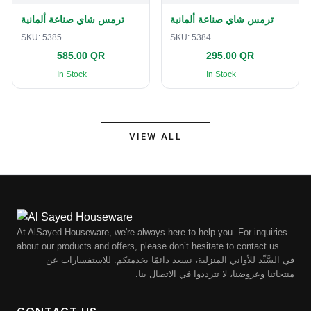
ترمس شاي صناعة ألمانية
ترمس شاي صناعة ألمانية
SKU:
5385
SKU:
5384
585.00 QR
295.00 QR
In Stock
In Stock
VIEW ALL
At AlSayed Houseware, we're always here to help you. For inquiries
about our products and offers, please don’t hesitate to contact us.
في السَّيِّد للأواني المنزلية، نسعد دائمًا بخدمتكم. للاستفسارات عن
منتجاتنا وعروضنا، لا تترددوا في الاتصال بنا.