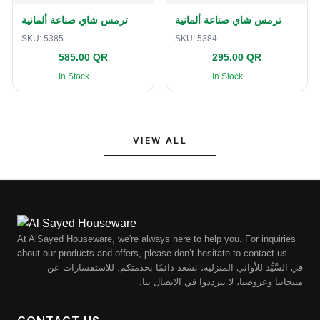
ترمس شاي صناعة ألمانية
ترمس شاي صناعة ألمانية
SKU:
5385
SKU:
5384
585.00 QR
295.00 QR
In Stock
In Stock
VIEW ALL
At AlSayed Houseware, we're always here to help you. For inquiries
about our products and offers, please don’t hesitate to contact us.
في السَّيِّد للأواني المنزلية، نسعد دائمًا بخدمتكم. للاستفسارات عن
منتجاتنا وعروضنا، لا تترددوا في الاتصال بنا.