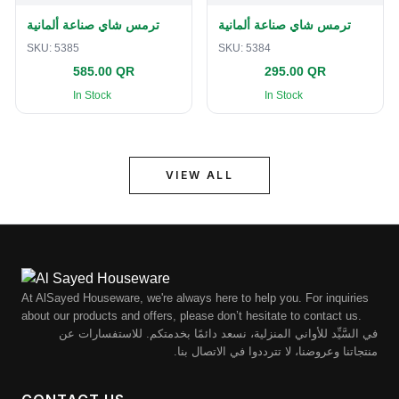
ترمس شاي صناعة ألمانية
ترمس شاي صناعة ألمانية
SKU:
5385
SKU:
5384
585.00 QR
295.00 QR
In Stock
In Stock
VIEW ALL
At AlSayed Houseware, we're always here to help you. For inquiries
about our products and offers, please don’t hesitate to contact us.
في السَّيِّد للأواني المنزلية، نسعد دائمًا بخدمتكم. للاستفسارات عن
منتجاتنا وعروضنا، لا تترددوا في الاتصال بنا.